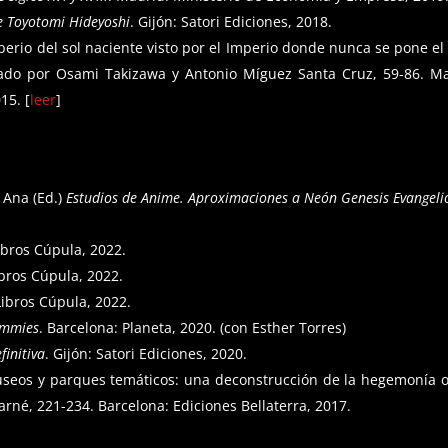
de Toyotomi Hideyoshi
. Gijón: Satori Ediciones, 2018.
mperio del sol naciente visto por el Imperio donde nunca se pone el
ado por Osami Takizawa y Antonio Míguez Santa Cruz, 59-86. Ma
15. [
leer
]
 Ana (Ed.)
Estudios de Anime. Aproximaciones a Neón Genesis Evangeli
ibros Cúpula, 2022.
ibros Cúpula, 2022.
Libros Cúpula, 2022.
ummies
. Barcelona: Planeta, 2020. (con Esther Torres)
finitiva
. Gijón: Satori Ediciones, 2020.
useos y parques temáticos: una deconstrucción de la hegemonía o
arné, 221-234. Barcelona: Ediciones Bellaterra, 2017.