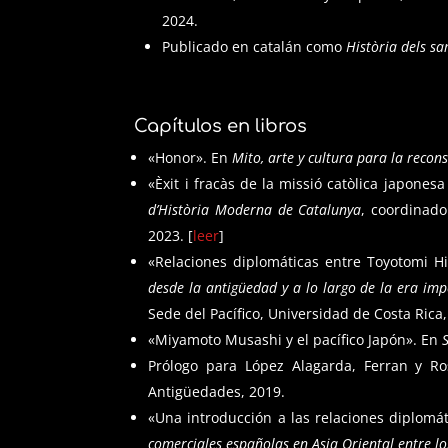
2024.
Publicado en catalán como
Història dels s
Capítulos en libros
«Honor». En
Mito, arte y cultura para la recon
«Èxit i fracàs de la missió catòlica japonesa
d’Història Moderna de Catalunya
, coordinado
2023. [
leer
]
«Relaciones diplomáticas entre Toyotomi Hi
desde la antigüedad y a lo largo de la era imp
Sede del Pacífico, Universidad de Costa Rica,
«Miyamoto Musashi y el pacífico Japón». En
Prólogo para López Alagarda, Ferran y R
Antigüedades, 2019.
«Una introducción a las relaciones diplomáti
comerciales españolas en Asia Oriental entre los 