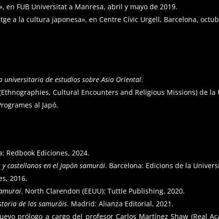
», en FUB Universitat a Manresa, abril y mayo de 2019.
atge a la cultura japonesa», en Centre Cívic Urgell, Barcelona, octu
a universitaria de estudios sobre Asia Oriental
.
Ethnographies, Cultural Encounters and Religious Missions) de la
Programes al Japó.
na: Redbook Ediciones, 2024.
 y castellanos en el Japón samurái
. Barcelona: Edicions de la Univers
es, 2016.
Samurai
. North Clarendon (EEUU): Tuttle Publishing, 2020.
storia de los samuráis
. Madrid: Alianza Editorial, 2021.
uevo prólogo a cargo del profesor Carlos Martínez Shaw (Real Acad