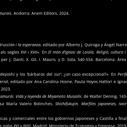
amurais
. Andorra: Anem Editors, 2024.
strucción i la esperanza
, editado por Alberto J. Quiroga y Ángel Narr
 als segles XVI i XVII». En
El món d’Ignasi de Loiola. Religió, cultura i 
 per J. Dantí, X. Gil, I. Mauro, y D. Sola, 540-554. Barcelona: Àre
deyoshi y los ‘bárbaros del sur’: ¿un caso excepcional?». En
Perif
erial
, editado por Ana Carolina Hosne, Paula Hoyos Hattori e Ignaci
 2023.
Samurái. Vida y leyenda de Miyamoto Musashi
, de Walter Dening, 143-
osa María Valero Bolinches.
Shichifukujin. Marfiles japoneses, ivoi
cas y comerciales entre los gobiernos japoneses y Castilla a finale
siglos XVI y XVIII
. Madrid: Ministerio de Economía y Empresa, 2019