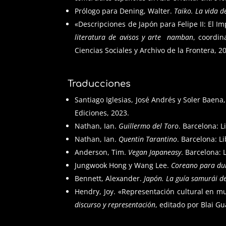
Prólogo para Dening, Walter.
Taiko. La vida 
«Descripciones de Japón para Felipe II: El I
literatura de avisos y arte
namban
, coordin
Ciencias Sociales y Archivo de la Frontera, 20
Traducciones
Santiago Iglesias, José Andrés y Soler Baena,
Ediciones, 2023.
Nathan, Ian.
Guillermo del Toro
. Barcelona: L
Nathan, Ian.
Quentin Tarantino
. Barcelona: L
Anderson, Tim.
Vegan Japaneasy
. Barcelona: 
Jungwook Hong y Wang Lee.
Coreano para d
Bennett, Alexander.
Japón. La guía samurái de
Hendry, Joy. «Representación cultural en m
discurso y representación
, editado por Blai Gu