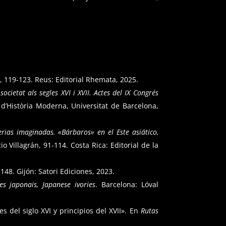
o, 119-123. Reus: Editorial Rhemata, 2025.
societat als segles XVI i XVII. Actes del IX Congrés
a d’Història Moderna, Universitat de Barcelona,
erias imaginadas. «Bárbaros» en el Este asiático,
o Villagrán, 91-114. Costa Rica: Editorial de la
148. Gijón: Satori Ediciones, 2023.
res japonais, Japanese ivories
. Barcelona: Lóval
s del siglo XVI y principios del XVII». En
Rutas
.